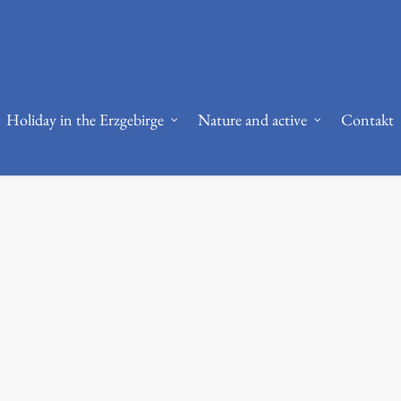
bi.nlm.nih.gov/36644692/
RPE and autoregulation -
https://www.strongerby
Holiday in the Erzgebirge
Nature and active
Contakt