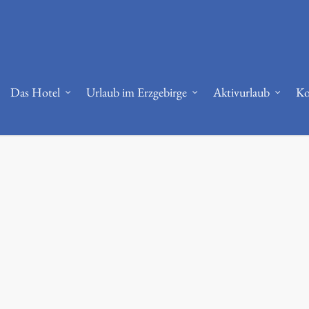
bi.nlm.nih.gov/36644692/
RPE and autoregulation -
https://www.strongerby
Das Hotel
Urlaub im Erzgebirge
Aktivurlaub
Ko