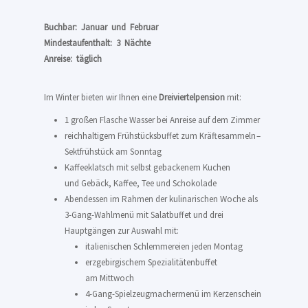
Buchbar:  Januar  und  Februar
Mindestaufenthalt:  3  Nächte
Anreise:  täglich
Im Winter bieten wir Ihnen eine
Dreiviertelpension
mit:
1 großen Flasche Wasser bei Anreise auf dem Zimmer
reichhaltigem Frühstücksbuffet zum Kräftesammeln –
Sektfrühstück am Sonntag
Kaffeeklatsch mit selbst gebackenem Kuchen
und Gebäck, Kaffee, Tee und Schokolade
Abendessen im Rahmen der kulinarischen Woche als
3-Gang-Wahlmenü mit Salatbuffet und drei
Hauptgängen zur Auswahl mit:
italienischen Schlemmereien jeden Montag
erzgebirgischem Spezialitätenbuffet
am Mittwoch
4-Gang-Spielzeugmachermenü im Kerzenschein