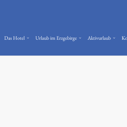
bi.nlm.nih.gov/36644692/
RPE and autoregulation -
https://www.strongerby
Das Hotel
Urlaub im Erzgebirge
Aktivurlaub
Ko