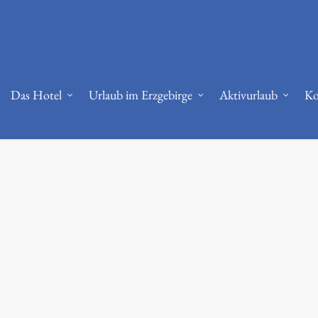
bi.nlm.nih.gov/36644692/
RPE and autoregulation -
https://www.strongerby
Das Hotel
Urlaub im Erzgebirge
Aktivurlaub
Ko